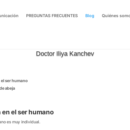
unicación
PREGUNTAS FRECUENTES
Blog
Quiénes som
VENENO DE ABEJA Y LOS HUM
Doctor Iliya Kanchev
n el ser humano
 de abeja
a en el ser humano
ano es muy individual.