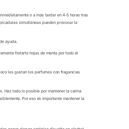
inmediatamente o a más tardar en 4-5 horas tras
 picaduras simultáneas pueden provocar la
 de ayuda.
lemente frotarte hojas de menta por todo el
Tampoco les gustan los perfumes con fragancias
. Haz todo lo posible por mantener la calma
siblemente. Por eso es importante mantener la
edes poner cloruro amónico disuelto en alcohol,