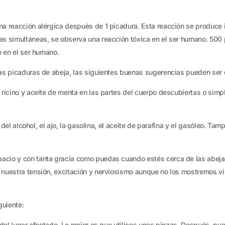
na reacción alérgica después de 1 picadura. Esta reacción se produce 
as simultáneas, se observa una reacción tóxica en el ser humano. 500
o en el ser humano.
las picaduras de abeja, las siguientes buenas sugerencias pueden ser
 ricino y aceite de menta en las partes del cuerpo descubiertas o simp
te del alcohol, el ajo, la gasolina, el aceite de parafina y el gasóleo. 
acio y con tanta gracia como puedas cuando estés cerca de las abejas
 nuestra tensión, excitación y nerviosismo aunque no los mostremos vi
guiente:
n del lugar afectado. Lo mejor es que utilices unas pinzas. Después, pu