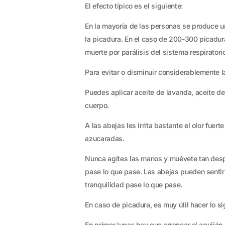
El efecto típico es el siguiente:
En la mayoría de las personas se produce u
la picadura. En el caso de 200-300 picadur
muerte por parálisis del sistema respiratori
Para evitar o disminuir considerablemente 
Puedes aplicar aceite de lavanda, aceite de
cuerpo.
A las abejas les irrita bastante el olor fuer
azucaradas.
Nunca agites las manos y muévete tan desp
pase lo que pase. Las abejas pueden sentir
tranquilidad pase lo que pase.
En caso de picadura, es muy útil hacer lo si
En primer lugar, hay que arrancar el aguijó