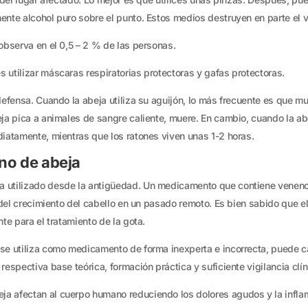
ente alcohol puro sobre el punto. Estos medios destruyen en parte el 
observa en el 0,5 – 2 % de las personas.
utilizar máscaras respiratorias protectoras y gafas protectoras.
defensa. Cuando la abeja utiliza su aguijón, lo más frecuente es que mu
ja pica a animales de sangre caliente, muere. En cambio, cuando la ab
diatamente, mientras que los ratones viven unas 1-2 horas.
eno de abeja
utilizado desde la antigüedad. Un medicamento que contiene veneno d
 del crecimiento del cabello en un pasado remoto. Es bien sabido que el r
te para el tratamiento de la gota.
se utiliza como medicamento de forma inexperta e incorrecta, puede c
espectiva base teórica, formación práctica y suficiente vigilancia clín
afectan al cuerpo humano reduciendo los dolores agudos y la inflamaci