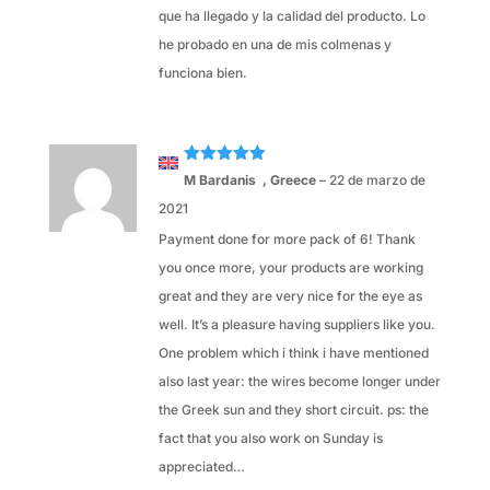
que ha llegado y la calidad del producto. Lo
he probado en una de mis colmenas y
funciona bien.
Valorado
M Bardanis , Greece
–
22 de marzo de
con
5
de 5
2021
Payment done for more pack of 6! Thank
you once more, your products are working
great and they are very nice for the eye as
well. It’s a pleasure having suppliers like you.
One problem which i think i have mentioned
also last year: the wires become longer under
the Greek sun and they short circuit. ps: the
fact that you also work on Sunday is
appreciated…