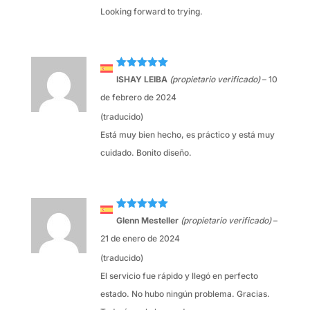
Looking forward to trying.
Valorado
ISHAY LEIBA
(propietario verificado)
–
10
con
5
de 5
de febrero de 2024
(traducido)
Está muy bien hecho, es práctico y está muy
cuidado. Bonito diseño.
Valorado
Glenn Mesteller
(propietario verificado)
–
con
5
de 5
21 de enero de 2024
(traducido)
El servicio fue rápido y llegó en perfecto
estado. No hubo ningún problema. Gracias.