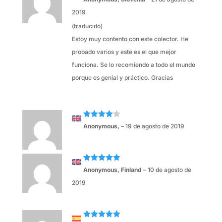
con
5
de 5
2019
(traducido)
Estoy muy contento con este colector. He
probado varios y este es el que mejor
funciona. Se lo recomiendo a todo el mundo
porque es genial y práctico. Gracias
Valorado
Anonymous,
–
19 de agosto de 2019
con
4
de
5
Valorado
Anonymous, Finland
–
10 de agosto de
con
5
de 5
2019