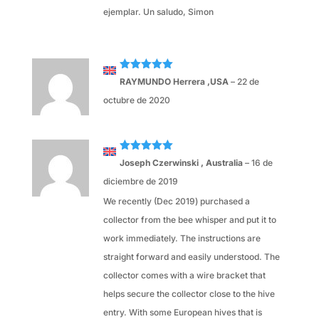
ejemplar. Un saludo, Simon
Valorado
RAYMUNDO Herrera ,USA
–
22 de
con
5
de 5
octubre de 2020
Valorado
Joseph Czerwinski , Australia
–
16 de
con
5
de 5
diciembre de 2019
We recently (Dec 2019) purchased a
collector from the bee whisper and put it to
work immediately. The instructions are
straight forward and easily understood. The
collector comes with a wire bracket that
helps secure the collector close to the hive
entry. With some European hives that is