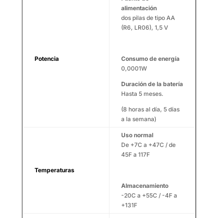
alimentación
dos pilas de tipo AA
(R6, LR06), 1,5 V
Potencia
Consumo de energía
0,0001W
Duración de la batería
Hasta 5 meses.
(8 horas al día, 5 días
a la semana)
Uso normal
De +7C a +47C / de
45F a 117F
Temperaturas
Almacenamiento
-20C a +55C / -4F a
+131F