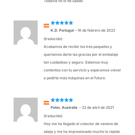
Todavía no lo he usado.
Valorado
K.D. Portugal
–
16 de febrero de 2022
con
5
de 5
(traducido)
Acabamos de recibir los tres paquetes y
queríamos darte las gracias por el embalaje
tan cuidadoso y seguro. Estamos muy
contentos con tu servicio y esperamos volver
a pedirte más máquinas en el futuro.
Valorado
Peter, Australia
–
22 de abril de 2021
con
5
de 5
(traducido)
Hoy me ha llegado el colector de veneno de
abeja y me ha impresionado mucho lo rápido