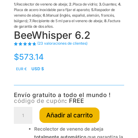
1.
Recolector de veneno de abeja;
2.
Placa de vidrio;
3.
Guantes;
4.
Placa de acero inoxidable para fijar el aparato;
5.
Raspador de
veneno de abeja;
6.
Manual (inglés, español, alemán, francés,
búlgaro);
7.
Recipiente de 5 ml para el veneno de abeja;
8.
Factura
de garantía de dos años.
BeeWhisper 6.2
(
23
valoraciones de clientes)
Valorado
con
4.83
$
573.14
de 5 en
base a
valoracion
es de
USD $
EUR €
clientes
Envío gratuito a todo el mundo !
código de cupón
: FREE
BeeWhisper
Añadir al carrito
6.2
cantidad
Recolector de veneno de abeja
totalmente automático
que garantiza la