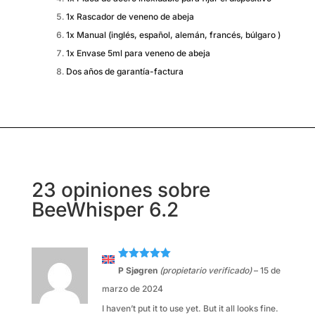
1x Rascador de veneno de abeja
1x Manual (inglés, español, alemán, francés, búlgaro )
1x Envase 5ml para veneno de abeja
Dos años de garantía-factura
23 opiniones sobre
BeeWhisper 6.2
Valorado
P Sjøgren
(propietario verificado)
–
15 de
con
5
de 5
marzo de 2024
I haven’t put it to use yet. But it all looks fine.