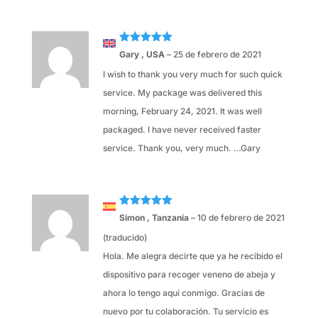
Valorado
Gary , USA
–
25 de febrero de 2021
con
5
de 5
I wish to thank you very much for such quick
service. My package was delivered this
morning, February 24, 2021. It was well
packaged. I have never received faster
service. Thank you, very much. …Gary
Valorado
Simon , Tanzania
–
10 de febrero de 2021
con
5
de 5
(traducido)
Hola. Me alegra decirte que ya he recibido el
dispositivo para recoger veneno de abeja y
ahora lo tengo aquí conmigo. Gracias de
nuevo por tu colaboración. Tu servicio es